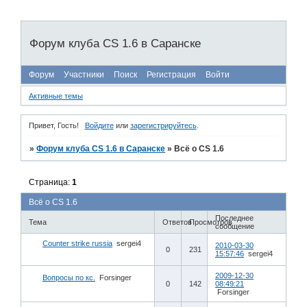
Форум клуба CS 1.6 в Саранске
Форум
Участники
Поиск
Регистрация
Войти
Активные темы
Привет, Гость!
Войдите
или
зарегистрируйтесь
.
»
Форум клуба CS 1.6 в Саранске
»
Всё о CS 1.6
Страница:
1
Всё о CS 1.6
Последнее
Тема
Ответов
Просмотров
сообщение
Counter strike russia
sergei4
2010-03-30
0
231
15:57:46
sergei4
2009-12-30
Вопросы по кс.
Forsinger
0
142
08:49:21
Forsinger