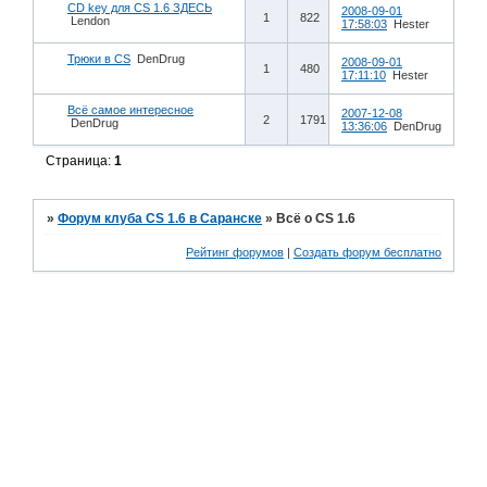
CD key для CS 1.6 ЗДЕСЬ
2008-09-01
1
822
Lendon
17:58:03
Hester
Трюки в CS
DenDrug
2008-09-01
1
480
17:11:10
Hester
Всё самое интересное
2007-12-08
2
1791
DenDrug
13:36:06
DenDrug
Страница:
1
»
Форум клуба CS 1.6 в Саранске
»
Всё о CS 1.6
Рейтинг форумов
|
Создать форум бесплатно